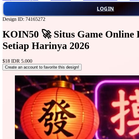
LOGIN
Design ID: 74165272
KOIN50 🚀 Situs Game Online
Setiap Harinya 2026
$18
IDR 5.000
Create an account to favorite this design!