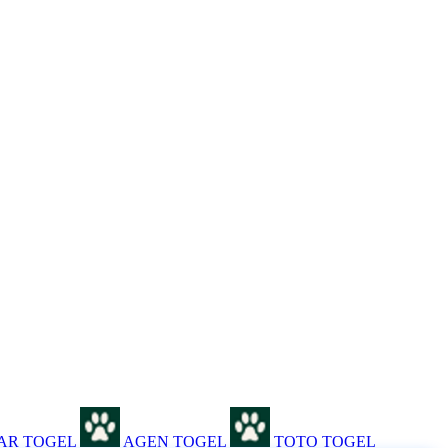
AR TOGEL
AGEN TOGEL
TOTO TOGEL